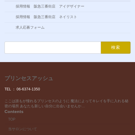
採用情報 阪急三番街店 アイデザイナー
採用情報 阪急三番街店 ネイリスト
求人応募フォーム
検
索:
プリンセスアッシュ
TEL ： 06-6374-1350
ここは誰もが憧れるプリンセスのように 魔法によってキレイを手に入れる秘
密の場所 あなたも新しい自分に出会いませんか…
Contents
TOP
当サロンについて