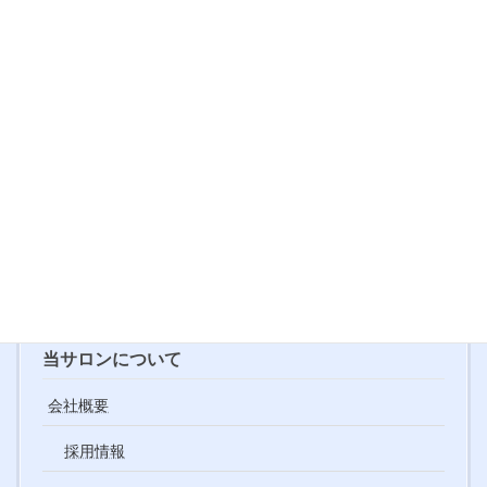
生
・社員登用あり
・日額最低保障6,500円（入店6ヶ月間は
7,500円）
・美容師手当(フルタイム・20,000円/月)
【正社員】
・社会保険完備（雇用保険・労災保険・厚生
年金・健康保険）
・賞与年2回昇給年1回
・制服貸与
下記「求人応募フォーム」からご応募ください。担当者より折返
しご連絡させて頂きます。
【求人応募フォーム】
当サロンについて
会社概要
採用情報