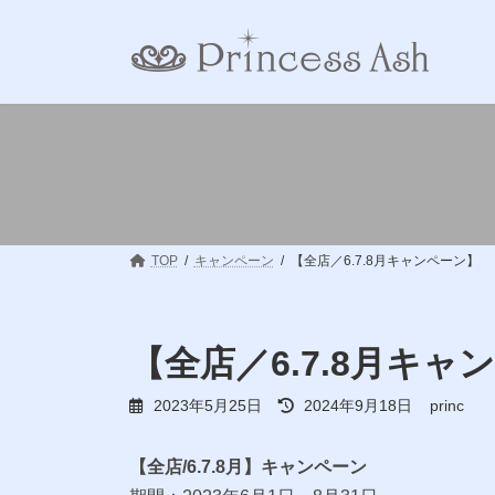
コ
ナ
ン
ビ
テ
ゲ
ン
ー
ツ
シ
へ
ョ
ス
ン
キ
に
ッ
移
プ
動
TOP
キャンペーン
【全店／6.7.8月キャンペーン】
【全店／6.7.8月キャ
最
2023年5月25日
2024年9月18日
princ
終
更
新
【全店/6.7.8月】キャンペーン
日