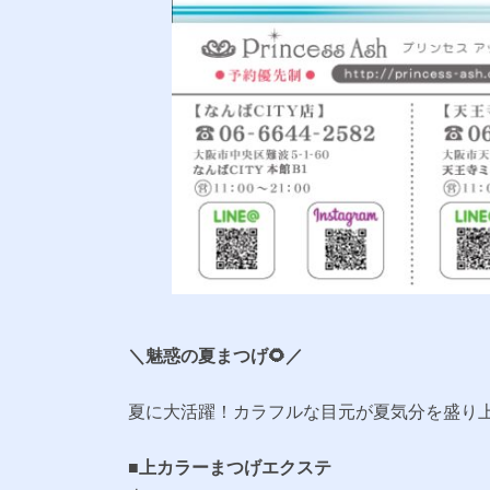
＼魅惑の夏まつげ🌻／
夏に大活躍！カラフルな目元が夏気分を盛り上
■
上カラーまつげエクステ