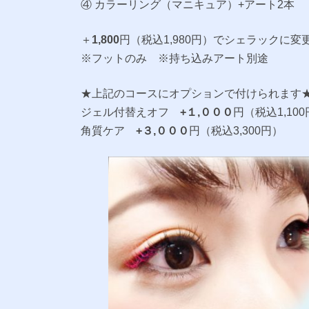
④ カラーリング（マニキュア）+アート2本
＋
1,800
円（税込1,980円）でシェラックに変
※フットのみ ※持ち込みアート別途
★上記のコースにオプションで付けられます
ジェル付替えオフ
+１,０００
円（税込1,10
角質ケア
+３,０００
円（税込3,300円）